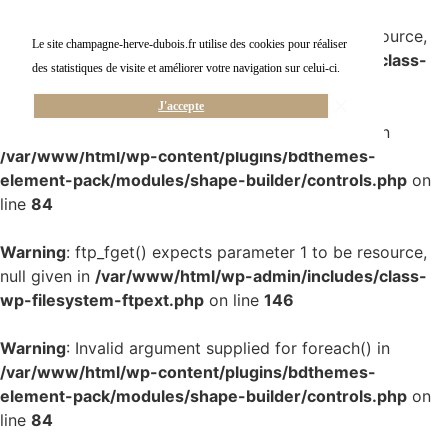
Warning
: ftp_fget() expects parameter 1 to be resource,
Le site champagne-herve-dubois.fr utilise des cookies pour réaliser
null given in
/var/www/html/wp-admin/includes/class-
des statistiques de visite et améliorer votre navigation sur celui-ci.
wp-filesystem-ftpext.php
on line
146
J'accepte
Warning
: Invalid argument supplied for foreach() in
/var/www/html/wp-content/plugins/bdthemes-
element-pack/modules/shape-builder/controls.php
on
line
84
Warning
: ftp_fget() expects parameter 1 to be resource,
null given in
/var/www/html/wp-admin/includes/class-
wp-filesystem-ftpext.php
on line
146
Warning
: Invalid argument supplied for foreach() in
/var/www/html/wp-content/plugins/bdthemes-
element-pack/modules/shape-builder/controls.php
on
line
84