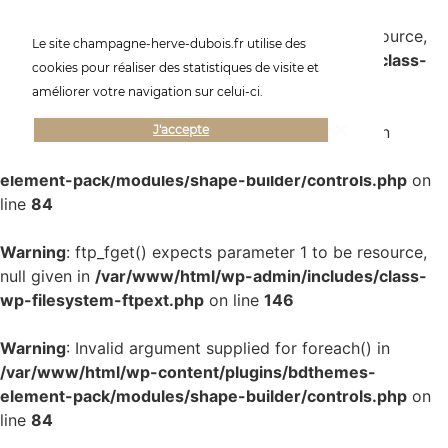
Warning
: ftp_fget() expects parameter 1 to be resource,
Le site champagne-herve-dubois.fr utilise des
null given in
/var/www/html/wp-admin/includes/class-
cookies pour réaliser des statistiques de visite et
wp-filesystem-ftpext.php
on line
146
améliorer votre navigation sur celui-ci.
Warning
: Invalid argument supplied for foreach() in
J'accepte
/var/www/html/wp-content/plugins/bdthemes-
element-pack/modules/shape-builder/controls.php
on
line
84
Warning
: ftp_fget() expects parameter 1 to be resource,
null given in
/var/www/html/wp-admin/includes/class-
wp-filesystem-ftpext.php
on line
146
Warning
: Invalid argument supplied for foreach() in
/var/www/html/wp-content/plugins/bdthemes-
element-pack/modules/shape-builder/controls.php
on
line
84